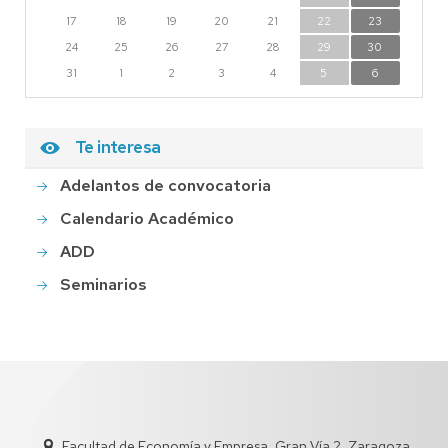
17
18
19
20
21
22
23
24
25
26
27
28
29
30
31
1
2
3
4
5
6
Te interesa
Adelantos de convocatoria
Calendario Académico
ADD
Seminarios
Facultad de Economía y Empresa, Gran Vía 2, Zaragoza