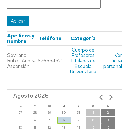
Apellidos y
Teléfono
Categoría
nombre
Cuerpo de
Sevillano
Profesores
Ver
Rubio, Aurora
876554521
Titulares de
ficha
Ascensión
Escuela
personal
Universitaria
Agosto 2026
Paginación
L
M
M
J
V
S
D
27
28
29
30
31
1
2
3
4
5
6
7
8
9
10
11
12
13
14
15
16