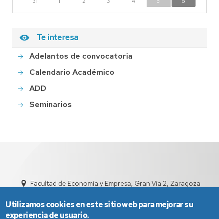
31
1
2
3
4
5
6
Te interesa
Adelantos de convocatoria
Calendario Académico
ADD
Seminarios
Facultad de Economía y Empresa, Gran Vía 2, Zaragoza
sed4002@unizar.es
976 76 1791
Utilizamos cookies en este sitio web para mejorar su
experiencia de usuario.