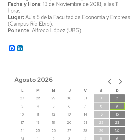
Fecha y Hora:
13 de Noviembre de 2018, a las 11
horas
Lugar:
Aula 5 de la Facultad de Economía y Empresa
(Campus Río Ebro).
Ponente:
Alfredo López (UBS)
Facebook
LinkedIn
Agosto 2026
Paginación
L
M
M
J
V
S
D
27
28
29
30
31
1
2
3
4
5
6
7
8
9
10
11
12
13
14
15
16
17
18
19
20
21
22
23
24
25
26
27
28
29
30
31
1
2
3
4
5
6