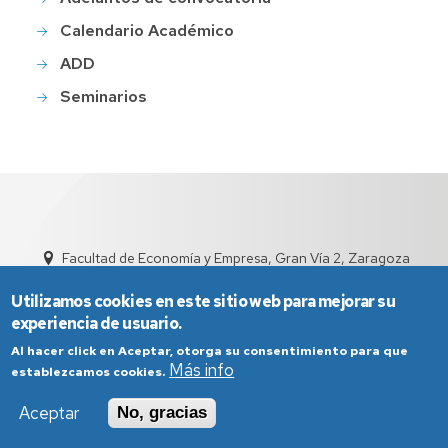
Calendario Académico
ADD
Seminarios
Facultad de Economía y Empresa, Gran Vía 2, Zaragoza
sed4002@unizar.es
976 76 1791
Utilizamos cookies en este sitio web para mejorar su
experiencia de usuario.
Al hacer click en Aceptar, otorga su consentimiento para que
Más info
establezcamos cookies.
Aceptar
No, gracias
Aviso Legal
Condiciones generales de uso
Política de Privacidad
Política de Cookies
Política de Accesibilidad