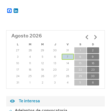
Facebook
LinkedIn
Agosto 2026
Paginación
L
M
M
J
V
S
D
27
28
29
30
31
1
2
3
4
5
6
7
8
9
10
11
12
13
14
15
16
17
18
19
20
21
22
23
24
25
26
27
28
29
30
31
1
2
3
4
5
6
Te interesa
Adelantos de convocatoria