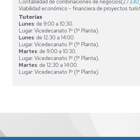
Contabilidad de combinaciones de negocios(
27330
Viabilidad económico - financiera de proyectos turís
GESTIÓN
Tutorías
Y
ADMINISTRACIÓN
Lunes
: de 9:00 a 10:30.
PÚBLICA
Lugar: Vicedecanato 1º (1ª Planta).
Lunes
: de 12:30 a 14:00.
Lugar: Vicedecanato 1º (1ª Planta).
Martes
: de 9:00 a 10:30.
Lugar: Vicedecanato 1º (1ª Planta).
Martes
: de 12:30 a 14:00.
Lugar: Vicedecanato 1º (1ª Planta).
Facultad de Economía y Empresa, Gran Vía 2, Zaragoza
s