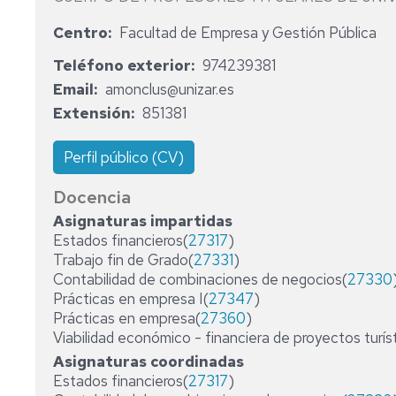
EMPRESAS
Centro
Facultad de Empresa y Gestión Pública
PERSONAL
ECO
DE
Teléfono exterior
974239381
-
ADMINISTRACIÓN
ECONOMÍA
Y
Email
amonclus@unizar.es
SERVICIOS
Extensión
851381
MIM
-
Perfil público (CV)
MARKETING
E
INVESTIGACIÓN
Docencia
DE
Asignaturas impartidas
MERCADOS
Estados financieros(
27317
)
Trabajo fin de Grado(
27331
)
PCEO
Contabilidad de combinaciones de negocios(
27330
DERECHO/ADE
Prácticas en empresa I(
27347
)
Prácticas en empresa(
27360
)
RELACIONES
LABORALES
Viabilidad económico - financiera de proyectos turís
Y
Asignaturas coordinadas
RECURSOS
Estados financieros(
27317
)
HUMANOS