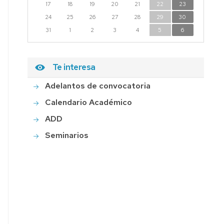
17
18
19
20
21
22
23
24
25
26
27
28
29
30
31
1
2
3
4
5
6
Te interesa
Adelantos de convocatoria
Calendario Académico
ADD
Seminarios