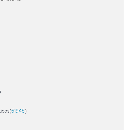
FINANZAS
ESPECIALIZACIÓN
EN
CONTABILIDAD
LÍNEAS
Y
DE
AUDITORÍA
INVESTIGACIÓN
DE
LAS
AAPP
DIPLOMA
DE
ESPECIALIZACIÓN
EN
ASESORÍA
FINANCIERA
)
Y
OPERADOR
DE
MERCADOS
ticos(
61948
)
DIPLOMA
DE