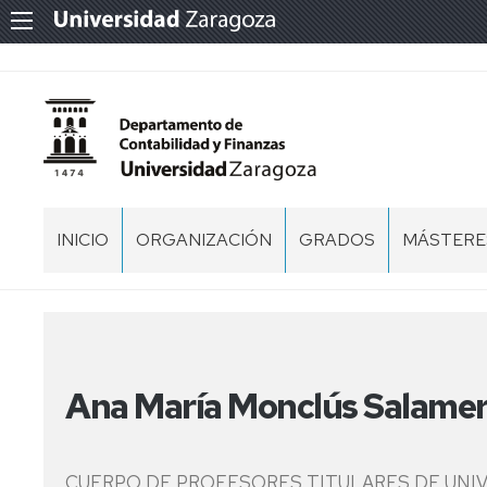
INICIO
ORGANIZACIÓN
GRADOS
MÁSTERES
BIENVENIDOS
EQUIPO
FICO
MÁSTER
DE
-
EN
DIRECCIÓN
FINANZAS
AUDITORÍ
Y
CONTABILIDAD
CENTROS
MÁSTER
Ana María Monclús Salame
EN
ADE
CONTABI
PERSONAL
-
Y
DOCENTE
ADMINISTRACIÓN
FINANZA
E
CUERPO DE PROFESORES TITULARES DE UNI
DE
INVESTIGADOR