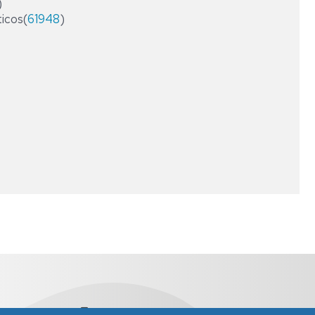
)
ESPECIALIZACIÓN
ticos(
61948
)
EN
DIRECCIÓN
CONTABLE
Y
FINANCIERA
DE
LA
EMPRESA
EXPERTO
UNIVERSITARIO
EN
COMERCIO
INTERNACIONAL
ed4002@unizar.es
976 76 1791