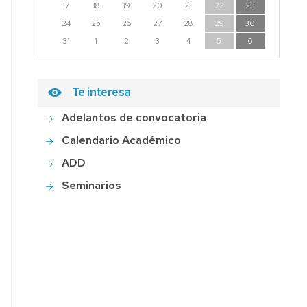
17
18
19
20
21
22
23
24
25
26
27
28
29
30
31
1
2
3
4
5
6
Te interesa
Adelantos de convocatoria
Calendario Académico
ADD
Seminarios