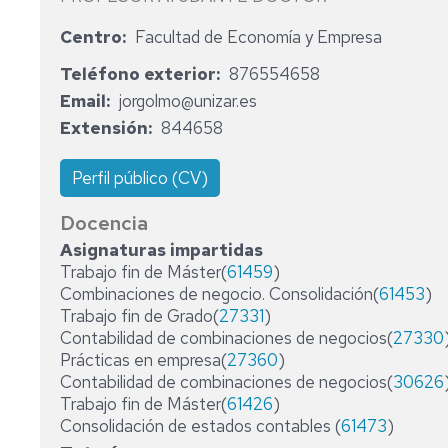
EMPRESAS
Centro
Facultad de Economía y Empresa
PERSONAL
ECO
DE
Teléfono exterior
876554658
-
ADMINISTRACIÓN
ECONOMÍA
Y
Email
jorgolmo@unizar.es
SERVICIOS
Extensión
844658
MIM
-
Perfil público (CV)
MARKETING
E
INVESTIGACIÓN
Docencia
DE
Asignaturas impartidas
MERCADOS
Trabajo fin de Máster(
61459
)
Combinaciones de negocio. Consolidación(
61453
)
PCEO
Trabajo fin de Grado(
27331
)
DERECHO/ADE
Contabilidad de combinaciones de negocios(
27330
Prácticas en empresa(
27360
)
RELACIONES
LABORALES
Contabilidad de combinaciones de negocios(
30626
Y
Trabajo fin de Máster(
61426
)
RECURSOS
Consolidación de estados contables (
61473
)
HUMANOS