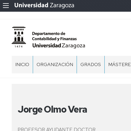
INICIO
ORGANIZACIÓN
GRADOS
MÁSTERES
BIENVENIDOS
EQUIPO
FICO
MÁSTER
DE
-
EN
DIRECCIÓN
FINANZAS
AUDITORÍ
Y
CONTABILIDAD
CENTROS
MÁSTER
Jorge Olmo Vera
EN
ADE
CONTABI
PERSONAL
-
Y
DOCENTE
ADMINISTRACIÓN
FINANZA
E
PROFESOR AYUDANTE DOCTOR
DE
INVESTIGADOR