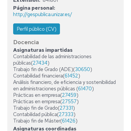
Extensión
841801
Página personal
http://gespublica.unizar.es/
Perfil público (CV)
Docencia
Asignaturas impartidas
Contabilidad de las administraciones
públicas(
27434
)
Trabajo fin de Grado (ADE)(
30650
)
Contabilidad financiera(
61452
)
Análisis financiero, de eficiencia y sostenibilidad
en administraciones públicas (
61470
)
Prácticas en empresa(
27459
)
Prácticas en empresa(
27557
)
Trabajo fin de Grado(
27331
)
Contabilidad pública(
27333
)
Trabajo fin de Máster(
61426
)
Asignaturas coordinadas