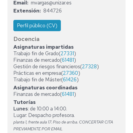
Email
mvargas@unizar.es
Extensión
844726
Perfil público (CV)
Docencia
Asignaturas impartidas
Trabajo fin de Grado(
27331
)
Finanzas de mercado(
61481
)
Gestión de riesgos financieros(
27328
)
Prácticas en empresa(
27360
)
Trabajo fin de Máster(
61426
)
Asignaturas coordinadas
Finanzas de mercado(
61481
)
Tutorías
Lunes
: de 10:00 a 14:00.
Lugar: Despacho profesora.
planta 1, frente aula 17. Piso de arriba. CONCERTAR CITA
PREVIAMENTE POR EMAIL