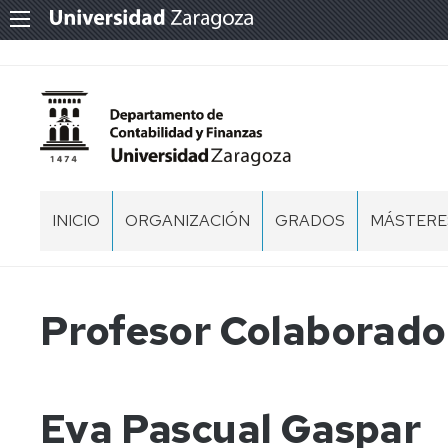
INICIO
ORGANIZACIÓN
GRADOS
MÁSTERES
BIENVENIDOS
EQUIPO
FICO
MÁSTER
DE
-
EN
DIRECCIÓN
FINANZAS
AUDITORÍ
Profesor Colaborado
Y
CONTABILIDAD
CENTROS
MÁSTER
EN
ADE
CONTABI
PERSONAL
-
Y
DOCENTE
Eva Pascual Gaspar
ADMINISTRACIÓN
FINANZA
E
DE
INVESTIGADOR