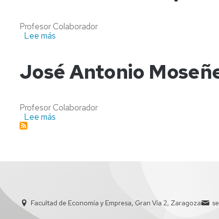
EMPRESAS
PERSONAL
Profesor Colaborador
ECO
DE
Lee más
sobre
-
ADMINISTRACIÓN
Eva
ECONOMÍA
Y
Pascual
SERVICIOS
Gaspar
José Antonio Moseñe
MIM
-
MARKETING
E
INVESTIGACIÓN
Profesor Colaborador
Lee más
sobre
DE
José
MERCADOS
Antonio
Moseñe
PCEO
Fierro
DERECHO/ADE
RELACIONES
LABORALES
Y
Facultad de Economía y Empresa, Gran Vía 2, Zaragoza
s
RECURSOS
HUMANOS