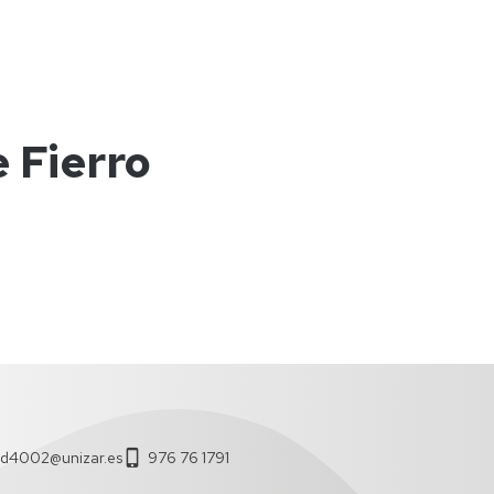
FINANZAS
ESPECIALIZACIÓN
EN
CONTABILIDAD
LÍNEAS
Y
DE
AUDITORÍA
INVESTIGACIÓN
DE
 Fierro
LAS
AAPP
DIPLOMA
DE
ESPECIALIZACIÓN
EN
ASESORÍA
FINANCIERA
Y
OPERADOR
DE
MERCADOS
ed4002@unizar.es
976 76 1791
DIPLOMA
DE