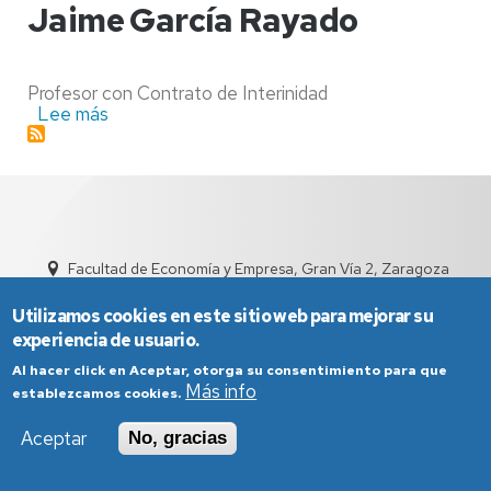
Losilla
Jaime García Rayado
Profesor con Contrato de Interinidad
Lee más
sobre
Jaime
García
Rayado
Facultad de Economía y Empresa, Gran Vía 2, Zaragoza
sed4002@unizar.es
976 76 1791
Utilizamos cookies en este sitio web para mejorar su
experiencia de usuario.
Al hacer click en Aceptar, otorga su consentimiento para que
Más info
establezcamos cookies.
Aceptar
No, gracias
Aviso Legal
Condiciones generales de uso
Política de Privacidad
Política de Cookies
Política de Accesibilidad