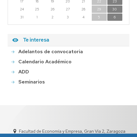
17
18
19
20
21
22
23
24
25
26
27
28
29
30
31
1
2
3
4
5
6
Te interesa
Adelantos de convocatoria
Calendario Académico
ADD
Seminarios
Facultad de Economía y Empresa, Gran Vía 2, Zaragoza