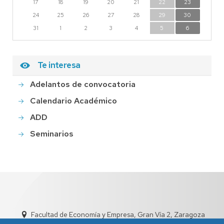
17
18
19
20
21
22
23
24
25
26
27
28
29
30
31
1
2
3
4
5
6
Te interesa
Adelantos de convocatoria
Calendario Académico
ADD
Seminarios
Facultad de Economía y Empresa, Gran Vía 2, Zaragoza