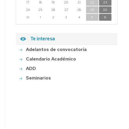
17
18
19
20
21
22
23
24
25
26
27
28
29
30
31
1
2
3
4
5
6
Te interesa
Adelantos de convocatoria
Calendario Académico
ADD
Seminarios