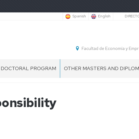
Secu
Spanish
English
DIRECT
Facultad de Economía y Empr
DOCTORAL PROGRAM
OTHER MASTERS AND DIPLO
DOCTORAL
INTERNATIONAL
PROGRAM
MANAGEMENT
G
IN
&FOREIGN
onsibility
ACCOUNTING
TRADE
AND
MASTER
FINANCE
DIPLOMA
DOCTORAL
DE
SCHOOL
ESPECIALIZACIÓN
EN