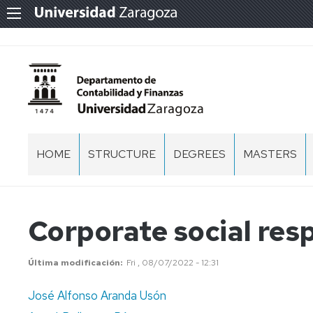
HOME
STRUCTURE
DEGREES
MASTERS
WELCOME
FACULTIES
MASTER
IN
ACCOUNTIN
MANAGEMENT
Corporate social resp
AND
TEAM
FINANCE
TEACHING
Última modificación
Fri , 08/07/2022 - 12:31
MASTER
AND
IN
RESEARCH
José Alfonso Aranda Usón
AUDITING
TEAM