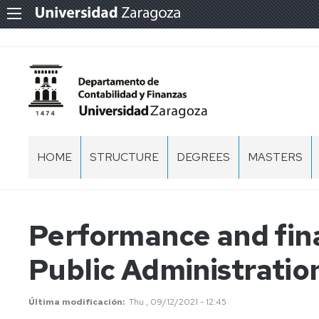
HOME
STRUCTURE
DEGREES
MASTERS
WELCOME
FACULTIES
MASTER
IN
ACCOUNTIN
MANAGEMENT
Performance and finan
AND
TEAM
FINANCE
Public Administratio
TEACHING
MASTER
AND
IN
RESEARCH
AUDITING
TEAM
Última modificación
Thu , 09/12/2021 - 12:45