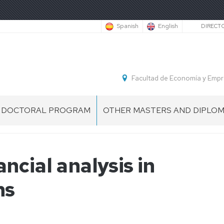
Secu
Spanish
English
DIRECT
Facultad de Economía y Empr
DOCTORAL PROGRAM
OTHER MASTERS AND DIPLO
DOCTORAL
INTERNATIONAL
PROGRAM
MANAGEMENT
G
IN
&FOREIGN
cial analysis in
ACCOUNTING
TRADE
AND
MASTER
ns
FINANCE
DIPLOMA
DOCTORAL
DE
SCHOOL
ESPECIALIZACIÓN
EN