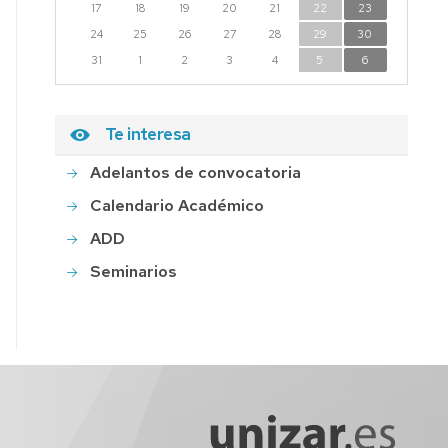
17
18
19
20
21
22
23
24
25
26
27
28
29
30
31
1
2
3
4
5
6
Te interesa
Adelantos de convocatoria
Calendario Académico
ADD
Seminarios