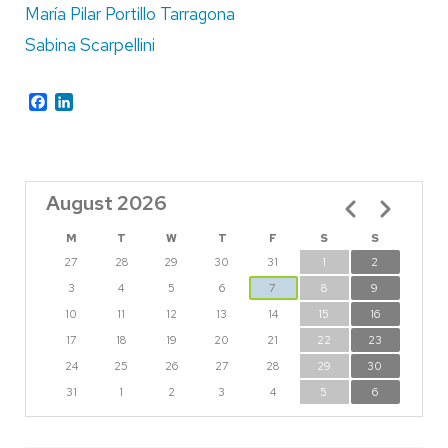
María Pilar Portillo Tarragona
Sabina Scarpellini
Facebook
LinkedIn
August 2026
Pagination
M
T
W
T
F
S
S
27
28
29
30
31
1
2
3
4
5
6
7
8
9
10
11
12
13
14
15
16
17
18
19
20
21
22
23
24
25
26
27
28
29
30
31
1
2
3
4
5
6