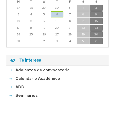
M
T
W
T
F
S
S
27
28
29
30
31
1
2
3
4
5
6
7
8
9
10
11
12
13
14
15
16
17
18
19
20
21
22
23
24
25
26
27
28
29
30
31
1
2
3
4
5
6
Te interesa
Adelantos de convocatoria
Calendario Académico
ADD
Seminarios