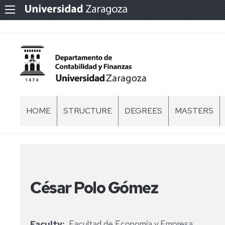
HOME
STRUCTURE
DEGREES
MASTERS
WELCOME
FACULTIES
MASTER
IN
ACCOUNTIN
MANAGEMENT
AND
TEAM
FINANCE
César Polo Gómez
TEACHING
MASTER
AND
IN
RESEARCH
AUDITING
TEAM
Faculty
Facultad de Economía y Empresa