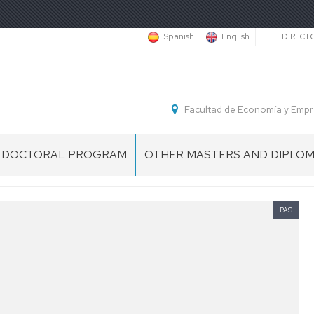
Secu
Spanish
English
DIRECT
Facultad de Economía y Empr
DOCTORAL PROGRAM
OTHER MASTERS AND DIPLO
DOCTORAL
INTERNATIONAL
PROGRAM
MANAGEMENT
G
IN
&FOREIGN
PAS
ACCOUNTING
TRADE
AND
MASTER
FINANCE
DIPLOMA
DOCTORAL
DE
SCHOOL
ESPECIALIZACIÓN
EN