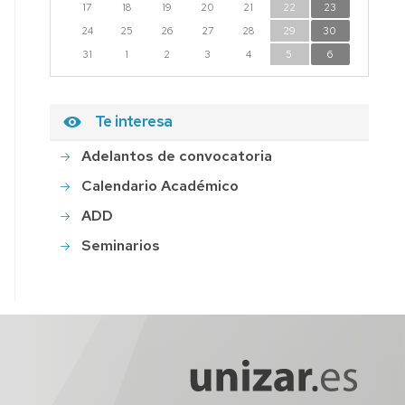
17
18
19
20
21
22
23
24
25
26
27
28
29
30
31
1
2
3
4
5
6
Te interesa
Adelantos de convocatoria
Calendario Académico
ADD
Seminarios