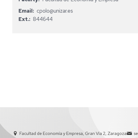
ADMINISTRATIVE
Email
cpolo@unizar.es
STAFF
Ext.
844644
Facultad de Economía y Empresa, Gran Vía 2, Zaragoza
s