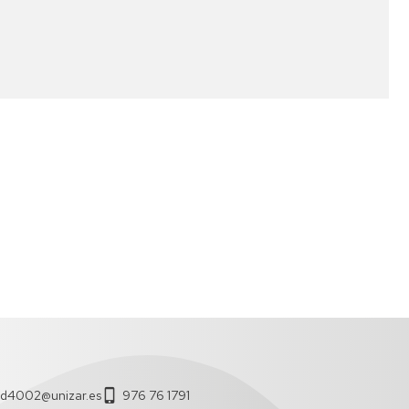
CONTABILIDAD
RESEARCH
Y
FIELDS
AUDITORÍA
DE
LAS
AAPP
DIPLOMA
DE
ESPECIALIZACIÓN
EN
ASESORÍA
FINANCIERA
Y
OPERADOR
DE
MERCADOS
DIPLOMA
DE
ESPECIALIZACIÓN
ed4002@unizar.es
976 76 1791
EN