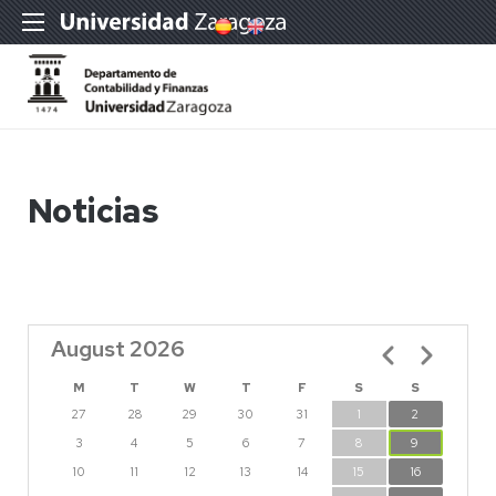
Noticias
August 2026
Pagination
M
T
W
T
F
S
S
27
28
29
30
31
1
2
3
4
5
6
7
8
9
10
11
12
13
14
15
16