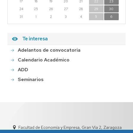
17
18
19
20
21
22
23
24
25
26
27
28
29
30
31
1
2
3
4
5
6
Te interesa
Adelantos de convocatoria
Calendario Académico
ADD
Seminarios
Facultad de Economía y Empresa, Gran Vía 2, Zaragoza