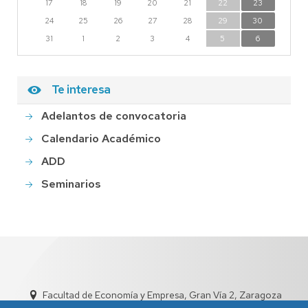
17
18
19
20
21
22
23
24
25
26
27
28
29
30
31
1
2
3
4
5
6
Te interesa
Adelantos de convocatoria
Calendario Académico
ADD
Seminarios
Facultad de Economía y Empresa, Gran Vía 2, Zaragoza