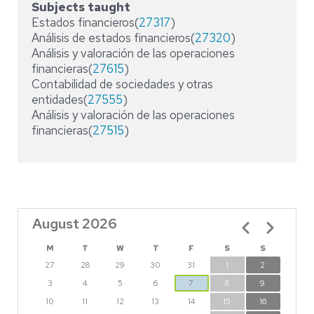
Subjects taught
Estados financieros(
27317
)
Análisis de estados financieros(
27320
)
Análisis y valoración de las operaciones
financieras(
27615
)
Contabilidad de sociedades y otras
entidades(
27555
)
Análisis y valoración de las operaciones
financieras(
27515
)
August 2026
Pagination
M
T
W
T
F
S
S
27
28
29
30
31
1
2
3
4
5
6
7
8
9
10
11
12
13
14
15
16