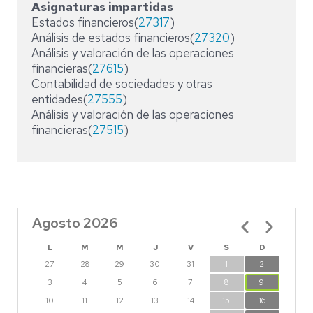
Asignaturas impartidas
Estados financieros(
27317
)
Análisis de estados financieros(
27320
)
Análisis y valoración de las operaciones
financieras(
27615
)
Contabilidad de sociedades y otras
entidades(
27555
)
Análisis y valoración de las operaciones
financieras(
27515
)
Agosto 2026
Paginación
L
M
M
J
V
S
D
27
28
29
30
31
1
2
3
4
5
6
7
8
9
10
11
12
13
14
15
16