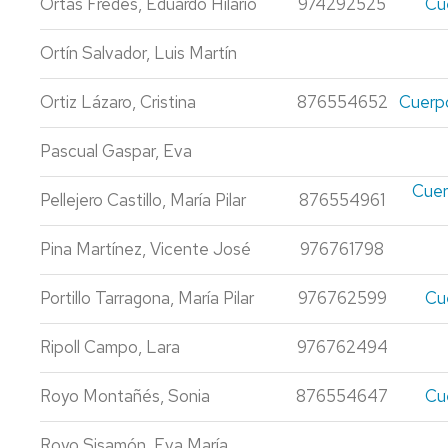
Ortas Fredes, Eduardo Hilario
974292525
Cu
GESTIÓN
Ortín Salvador, Luis Martín
Y
ADMINISTRACIÓN
PÚBLICA
Ortiz Lázaro, Cristina
876554652
Cuerpo
Pascual Gaspar, Eva
Cuer
Pellejero Castillo, María Pilar
876554961
Pina Martínez, Vicente José
976761798
Portillo Tarragona, María Pilar
976762599
Cu
Ripoll Campo, Lara
976762494
Royo Montañés, Sonia
876554647
Cu
Royo Sisamón, Eva María