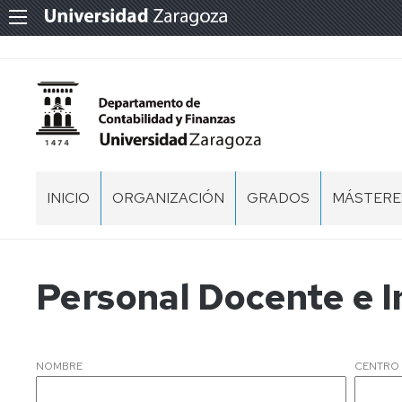
INICIO
ORGANIZACIÓN
GRADOS
MÁSTERES
BIENVENIDOS
EQUIPO
FICO
MÁSTER
DE
-
EN
DIRECCIÓN
FINANZAS
AUDITORÍ
Personal Docente e I
Y
CONTABILIDAD
CENTROS
MÁSTER
EN
ADE
CONTABI
PERSONAL
-
Y
DOCENTE
NOMBRE
CENTRO
ADMINISTRACIÓN
FINANZA
E
DE
INVESTIGADOR