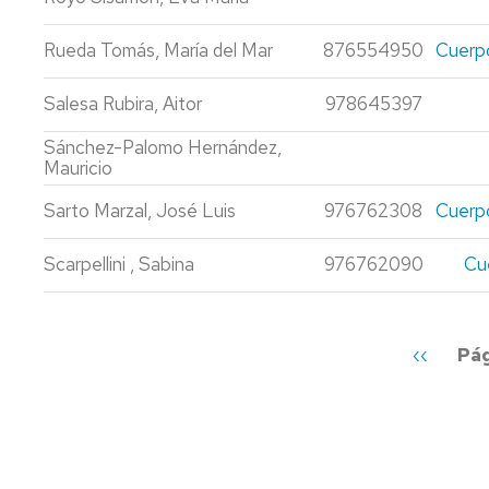
Rueda Tomás, María del Mar
876554950
Cuerpo
Salesa Rubira, Aitor
978645397
Sánchez-Palomo Hernández,
Mauricio
Sarto Marzal, José Luis
976762308
Cuerpo
Scarpellini , Sabina
976762090
Cu
Paginación
Página
‹‹
Pág
anterior