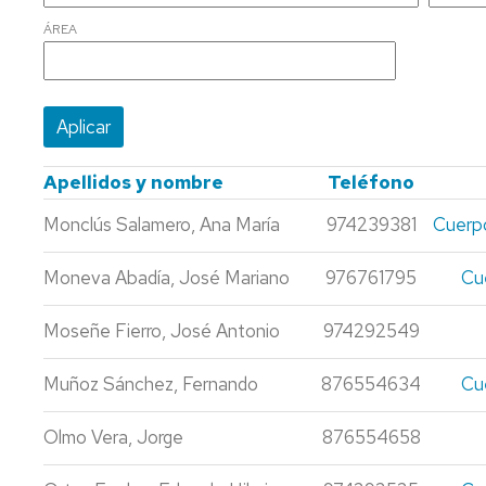
EMPRESAS
ÁREA
PERSONAL
ECO
DE
-
ADMINISTRACIÓN
ECONOMÍA
Y
SERVICIOS
MIM
-
Apellidos y nombre
Teléfono
MARKETING
E
Monclús Salamero, Ana María
974239381
Cuerpo
INVESTIGACIÓN
DE
Moneva Abadía, José Mariano
976761795
Cu
MERCADOS
PCEO
Moseñe Fierro, José Antonio
974292549
DERECHO/ADE
Muñoz Sánchez, Fernando
876554634
Cu
RELACIONES
LABORALES
Y
Olmo Vera, Jorge
876554658
RECURSOS
HUMANOS