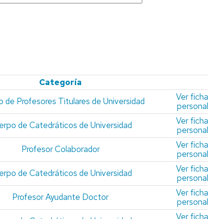
FINANZAS
ESPECIALIZACIÓN
EN
CONTABILIDAD
LÍNEAS
Y
DE
AUDITORÍA
INVESTIGACIÓN
DE
LAS
AAPP
Categoría
DIPLOMA
Ver ficha
 de Profesores Titulares de Universidad
personal
DE
ESPECIALIZACIÓN
Ver ficha
erpo de Catedráticos de Universidad
EN
personal
ASESORÍA
Ver ficha
FINANCIERA
Profesor Colaborador
personal
Y
OPERADOR
Ver ficha
erpo de Catedráticos de Universidad
DE
personal
MERCADOS
Ver ficha
Profesor Ayudante Doctor
personal
DIPLOMA
DE
Ver ficha