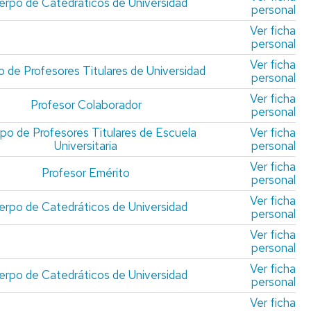
erpo de Catedráticos de Universidad
ESPECIALIZACIÓN
personal
EN
Ver ficha
DIRECCIÓN
personal
CONTABLE
Y
Ver ficha
 de Profesores Titulares de Universidad
FINANCIERA
personal
DE
Ver ficha
Profesor Colaborador
LA
personal
EMPRESA
po de Profesores Titulares de Escuela
Ver ficha
Universitaria
personal
EXPERTO
UNIVERSITARIO
Ver ficha
Profesor Emérito
EN
personal
COMERCIO
Ver ficha
INTERNACIONAL
erpo de Catedráticos de Universidad
personal
Ver ficha
personal
Ver ficha
erpo de Catedráticos de Universidad
personal
Ver ficha